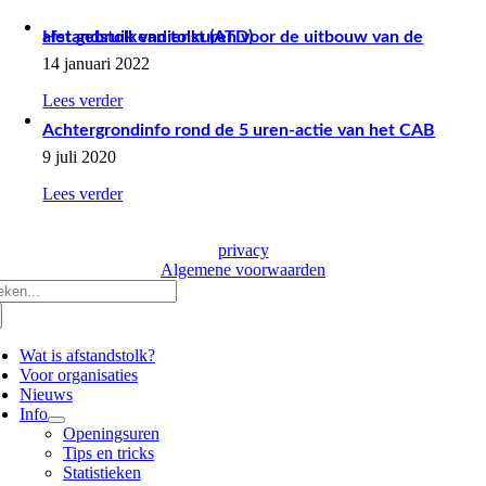
Het gebruik van tolkuren voor de uitbouw van de afstandstolkendienst (ATD)
14 januari 2022
Lees verder
Achtergrondinfo rond de 5 uren-actie van het CAB
9 juli 2020
Lees verder
privacy
Algemene voorwaarden
eken
r:
Wat is afstandstolk?
Voor organisaties
Nieuws
Info
Openingsuren
Tips en tricks
Statistieken