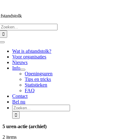
Ga
naar
fstandstolk
inhoud
Zoeken
naar:
Toggle
Navigation
Wat is afstandstolk?
Voor organisaties
Nieuws
Info
Openingsuren
Tips en tricks
Statistieken
FAQ
Contact
Bel nu
Zoeken
naar:
5 uren-actie (archief)
2 items