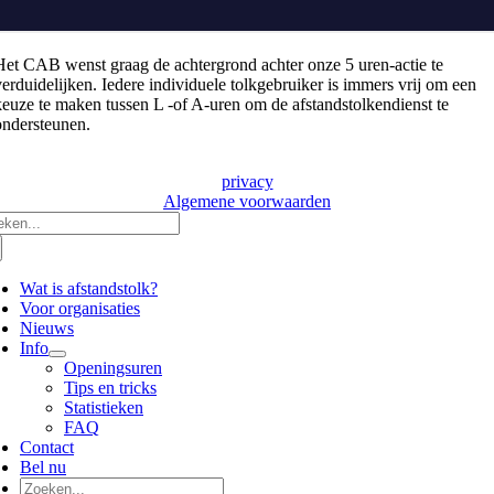
Het CAB wenst graag de achtergrond achter onze 5 uren-actie te
verduidelijken. Iedere individuele tolkgebruiker is immers vrij om een
keuze te maken tussen L -of A-uren om de afstandstolkendienst te
ondersteunen.
privacy
Algemene voorwaarden
eken
r:
Wat is afstandstolk?
Voor organisaties
Nieuws
Info
Openingsuren
Tips en tricks
Statistieken
FAQ
Contact
Bel nu
Zoeken