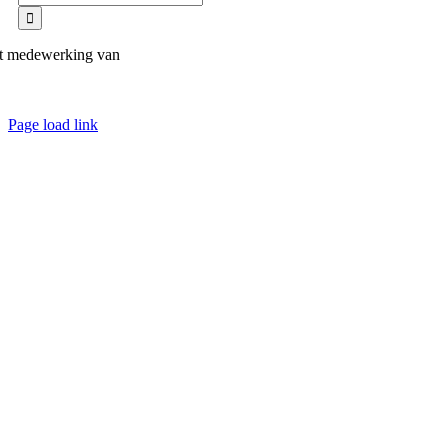
naar:
t medewerking van
Page load link
Ga
naar
de
bovenkant