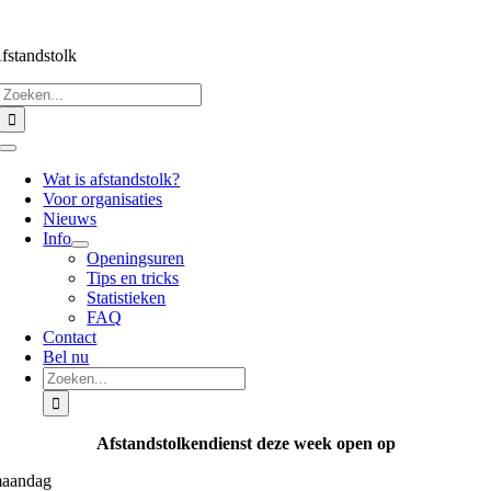
Ga
naar
fstandstolk
inhoud
Zoeken
naar:
Toggle
Navigation
Wat is afstandstolk?
Voor organisaties
Nieuws
Info
Openingsuren
Tips en tricks
Statistieken
FAQ
Contact
Bel nu
Zoeken
naar:
Afstandstolkendienst deze week open op
aandag